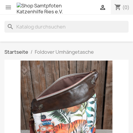
shopping_cart


(0)
search
Startseite
Foldover Umhängetasche