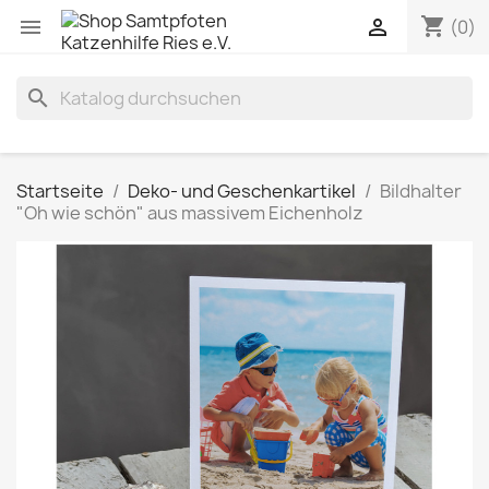
shopping_cart


(0)
search
Startseite
Deko- und Geschenkartikel
Bildhalter
"Oh wie schön" aus massivem Eichenholz