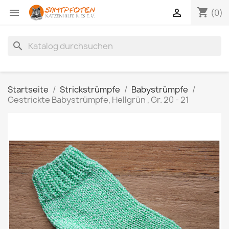
shopping_cart


(0)
search
Startseite
Strickstrümpfe
Babystrümpfe
Gestrickte Babystrümpfe, Hellgrün , Gr. 20 - 21