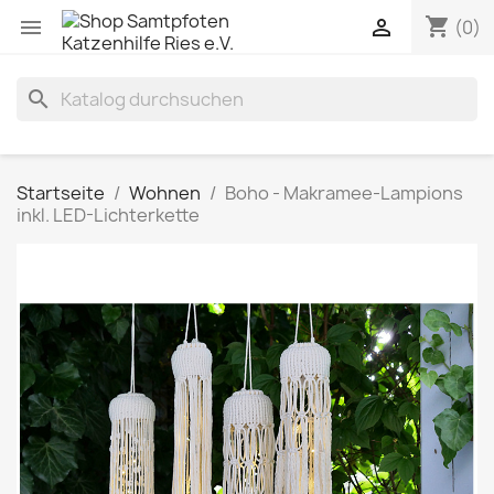
shopping_cart


(0)
search
Startseite
Wohnen
Boho - Makramee-Lampions
inkl. LED-Lichterkette