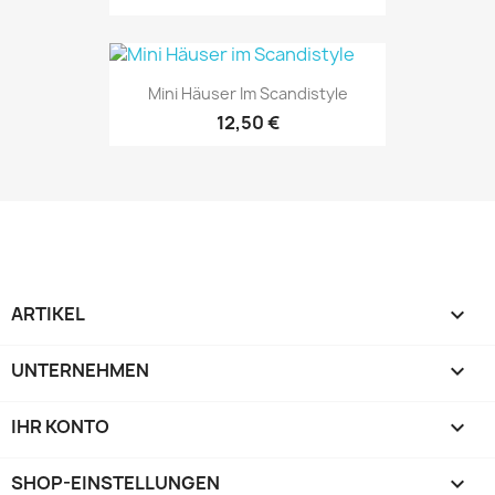
Mini Häuser Im Scandistyle
12,50 €
ARTIKEL

UNTERNEHMEN

IHR KONTO

SHOP-EINSTELLUNGEN
keyboard_arrow_down