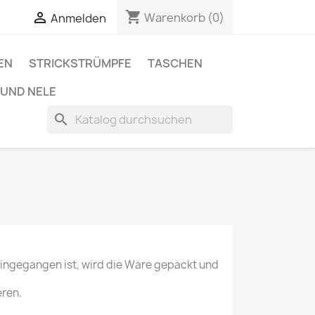
shopping_cart

Warenkorb
(0)
Anmelden
EN
STRICKSTRÜMPFE
TASCHEN
A UND NELE
search
 eingegangen ist, wird die Ware gepackt und
eren.